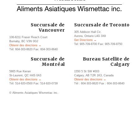
Succursale de
Succursale de Toronto
Vancouver
305 Addison Hall Cir.
Aurora, Ontario L4G 3X8
106-8211 Fraser Reach Court
Get Directions →
Burnaby, BC V3N 0G2
Tel: 905-709-8700 Fax: 905-709-8750
Obtenir des directions →
Tél: 604-303-8620 Fax: 604-303-8640
Succursale de
Bureau Satellite de
Montréal
Calgary
5865 Rue Kieran
1550 5 St SW #303
St-Laurent, QC H4S 0A3
Calgary, AB T2R 1K3, Canada
Obtenir des directions →
Obtenir des directions →
Tél: 514-920-0500 Fax: 514-920-0739
Tél : 604-303-8620 Fax : 604-303-8640
© Aliments Asiatiques Wismettac inc.